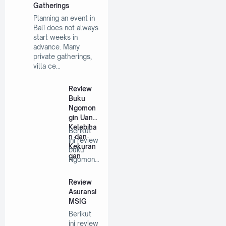
Gatherings
Planning an event in
Bali does not always
start weeks in
advance. Many
private gatherings,
villa ce…
Review
Buku
Ngomon
gin Uang:
Kelebiha
Berikut
n dan
ini review
Kekuran
buku
gan
Ngomong
in Uang
mulai
Review
dari…
Asuransi
MSIG
Berikut
ini review