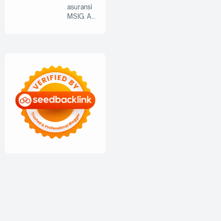
asuransi
MSIG. As
uransi
menjad…
Copyright ©
2026
Theme by
Igniel