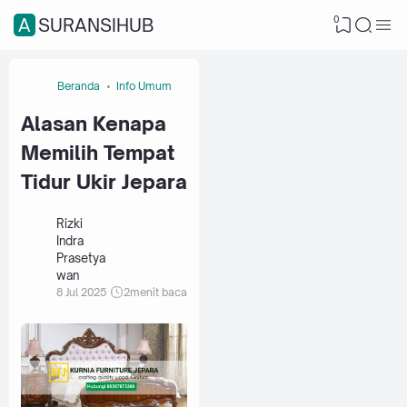
0
ASURANSIHUB
Beranda
Info Umum
Alasan Kenapa
Memilih Tempat
Tidur Ukir Jepara
Rizki
Indra
Prasetya
wan
8 Jul 2025
2
menit baca