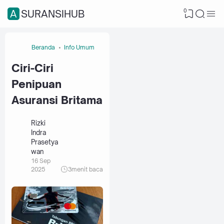
0
ASURANSIHUB
Beranda
Info Umum
Ciri-Ciri
Penipuan
Asuransi Britama
Rizki
Indra
Prasetya
wan
16 Sep
2025
3
menit baca