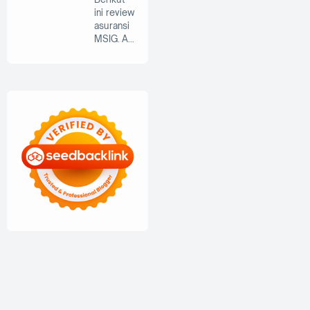
ini review
asuransi
MSIG. As
uransi
menjad…