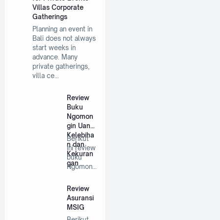
Villas Corporate
Gatherings
Planning an event in
Bali does not always
start weeks in
advance. Many
private gatherings,
villa ce…
Review
Buku
Ngomon
gin Uang:
Kelebiha
Berikut
n dan
ini review
Kekuran
buku
gan
Ngomong
in Uang
mulai
Review
dari…
Asuransi
MSIG
Berikut