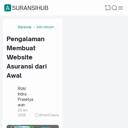
0
ASURANSIHUB
Beranda
Info Umum
Pengalaman
Membuat
Website
Asuransi dari
Awal
Rizki
Indra
Prasetya
wan
23 Jan
2025
2
menit baca